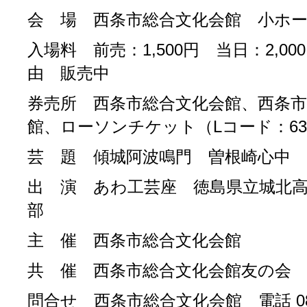
会 場 西条市総合文化会館 小ホ
入場料 前売：1,500円 当日：2,0
由 販売中
券売所 西条市総合文化会館、西条市
館、ローソンチケット（Lコード：639
芸 題 傾城阿波鳴門 曽根崎心中 
出 演 あわ工芸座 徳島県立城北
部
主 催 西条市総合文化会館
共 催 西条市総合文化会館友の会
問合せ 西条市総合文化会館 電話 0897