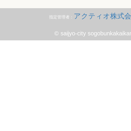
アクティオ株式会
指定管理者：
© saijyo-city sogobunkakaika