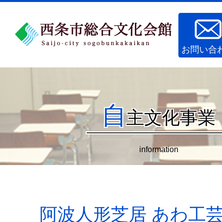
お問い合
自
主文化事業
information
阿波人形芝居 あわ工