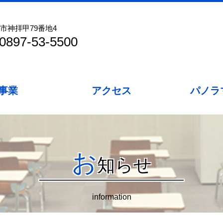
市神拝甲79番地4
897-53-5500
事業
アクセス
パノラ
お
知らせ
information