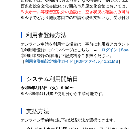
西条市では、令和8年3月より新たな公共施設予約システム
西条市総合文化会館および西条市丹原文化会館においては
※大ホール等練習室以外の施設は、空き状況の確認のみ可
※今までどおり施設窓口での申請や現金支払いも、受け付
利用者登録方法
オンライン申請を利用する場合は、事前に利用者アカウン
①利用者登録ログインページはこちら →
ログイン | Spa
②利用者登録の詳細は下記資料をご参照ください。
［
利用者登録設定操作ガイド [PDFファイル／1.21MB
］
システム利用開始日
令和8年3月3日（火） 9:00〜
※令和8年4月以降の使用分から申請可能です。
支払方法
オンライン予約時に以下の決済方法が選択できます。