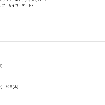
エクスプレス、JCB、ディスカバー）
ップ、セイコーマート）
月)
火)、30日(水)